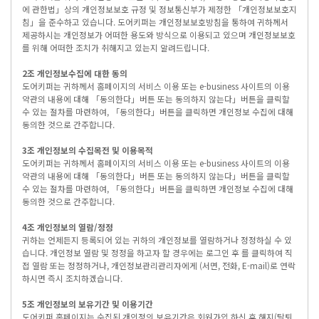
에 관한법」상의 개인정보보호 규정 및 정보통신부가 제정한 「개인정보보호지
침」을 준수하고 있습니다. 도어키퍼는 개인정보보호방침을 통하여 귀하께서
제공하시는 개인정보가 어떠한 용도와 방식으로 이용되고 있으며 개인정보보호
를 위해 어떠한 조치가 취해지고 있는지 알려드립니다.
2조 개인정보수집에 대한 동의
도어키퍼는 귀하께서 홈페이지의 서비스 이용 또는 e-business 사이트의 이용
약관의 내용에 대해 「동의한다」버튼 또는 동의하지 않는다」버튼을 클릭할
수 있는 절차를 마련하여, 「동의한다」버튼을 클릭하면 개인정보 수집에 대해
동의한 것으로 간주합니다.
3조 개인정보의 수집목전 및 이용목적
도어키퍼는 귀하께서 홈페이지의 서비스 이용 또는 e-business 사이트의 이용
약관의 내용에 대해 「동의한다」버튼 또는 동의하지 않는다」버튼을 클릭할
수 있는 절차를 마련하여, 「동의한다」버튼을 클릭하면 개인정보 수집에 대해
동의한 것으로 간주합니다.
4조 개인정보의 열람/정정
귀하는 언제든지 등록되어 있는 귀하의 개인정보를 열람하거나 정정하실 수 있
습니다. 개인정보 열람 및 정정을 하고자 할 경우에는 로그인 후 를 클릭하여 직
접 열람 또는 정정하거나, 개인정보관리관리자에게 (서면, 전화, E-mail)로 연락
하시면 즉시 조치하겠습니다.
5조 개인정보의 보유기간 및 이용기간
도어키퍼 홈페이지는 수집된 개인정의 보유기간은 회원가입 하신 후 해지(탈퇴