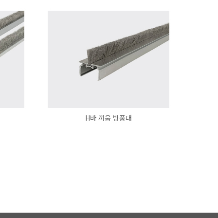
H바 끼움 방풍대